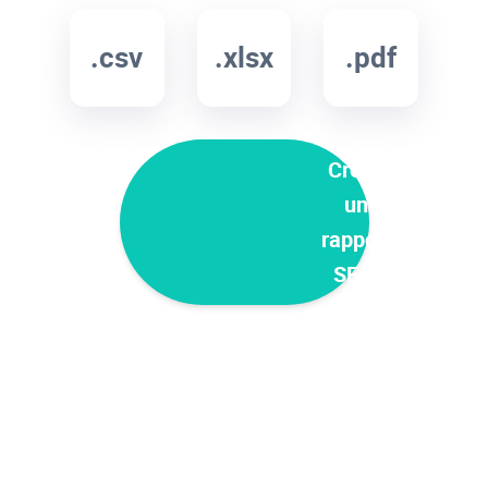
.csv
.xlsx
.pdf
Créez
un
rapport
SEO!